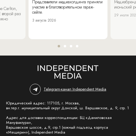
Представители медиахолдинга приняли
Медиабренд
участие в благотворительном гараж-
июньский р
 Carlton,
сейле.
 второй раз
29 июля 20
можно
3 августа 2026
Telegram-канал Independent Media
Юридический адрес: 117105, г. Москва,
вн.тер.г. муниципальный округ Донской, ш. Варшавское, д. 9, стр. 1
Адрес для доставки корреспонденции: БЦ «Даниловская
Мануфактура»,
Варшавское шоссе, д.9, стр.1 (южный подъезд корпуса
«Мещерин»), Independent Media