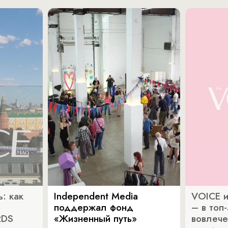
: как
Independent Media
VOICE и
поддержал фонд
– в топ
RDS
«Жизненный путь»
вовлече