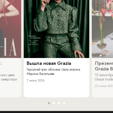
:
Вышла новая Grazia
Презент
Grazia 
Героиней трех обложек стала актриса
Марина Васильева.
нию цвета
15 июня бр
 каверстори.
Grazia Inside
7 июля 2026
22 июня 20