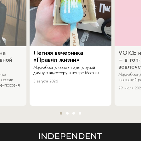
на
Летняя вечеринка
VOICE и
ивной
«Правил жизни»
– в топ
вовлече
Медиабренд создал для друзей
дачную атмосферу в центре Москвы.
енда
Медиабренд
 сессии
июньский р
3 августа 2026
 философия
29 июля 20