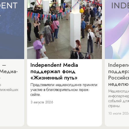
a –
Independent Media
Indepen
«Медиа-
поддержал фонд
поддер
»
«Жизненный путь»
Российс
неделю
о
Представители медиахолдинга приняли
стижнейших
участие в благотворительном гараж-
Медиахолди
сейле.
инфопартнер
событий для
3 августа 2026
страны.
10 июля 202