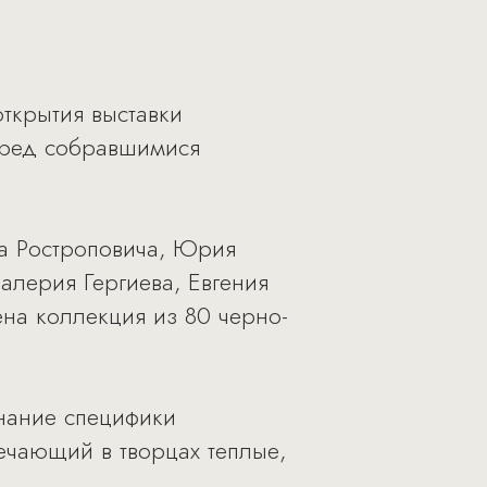
открытия выставки
еред собравшимися
ва Ростроповича, Юрия
лерия Гергиева, Евгения
ена коллекция из 80 черно-
знание специфики
ечающий в творцах теплые,