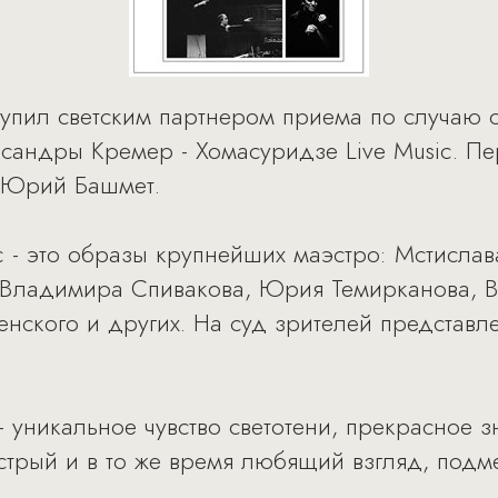
ступил светским партнером приема по случаю 
ксандры Кремер - Хомасуридзе Live Music. П
 Юрий Башмет.
ic - это образы крупнейших маэстро: Мстисла
 Владимира Спивакова, Юрия Темирканова, Ва
енского и других. На суд зрителей представл
- уникальное чувство светотени, прекрасное 
острый и в то же время любящий взгляд, подм