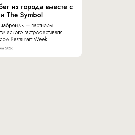
бег из города вместе с
 и The Symbol
иабренды – партнеры
тического гастрофестиваля
cow Restaurant Week.
ля 2026