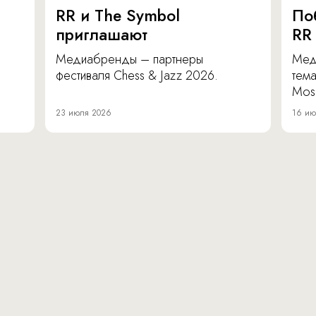
RR и The Symbol
По
приглашают
RR
Медиабренды – партнеры
Мед
фестиваля Chess & Jazz 2026.
тема
Mos
23 июля 2026
16 ию