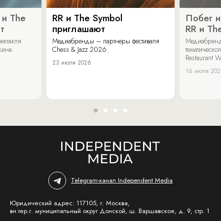
 и The
RR и The Symbol
Побег и
т
приглашают
RR и Th
ектакля
Медиабренды – партнеры фестиваля
Медиабренд
кина.
Chess & Jazz 2026.
тематическо
Restaurant W
23 июля 2026
16 июля 20
Telegram-канал Independent Media
Юридический адрес: 117105, г. Москва,
вн.тер.г. муниципальный округ Донской, ш. Варшавское, д. 9, стр. 1