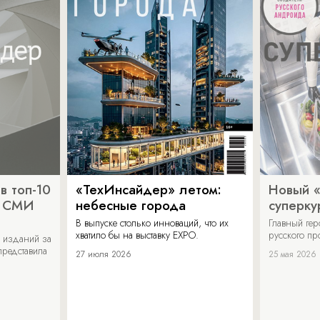
в топ-10
«ТехИнсайдер» летом:
Новый 
х СМИ
небесные города
суперку
В выпуске столько инноваций, что их
Главный ге
хватило бы на выставку EXPO.
русского п
 изданий за
представила
27 июля 2026
25 мая 2026