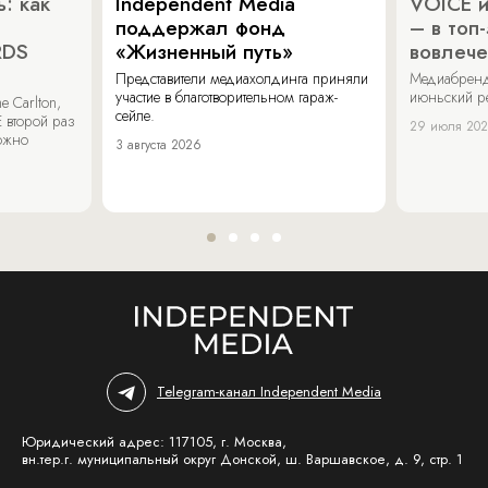
: как
Independent Media
VOICE и
поддержал фонд
– в топ
RDS
«Жизненный путь»
вовлече
Представители медиахолдинга приняли
Медиабренд
участие в благотворительном гараж-
июньский р
 Carlton,
сейле.
 второй раз
29 июля 20
можно
3 августа 2026
Telegram-канал Independent Media
Юридический адрес: 117105, г. Москва,
вн.тер.г. муниципальный округ Донской, ш. Варшавское, д. 9, стр. 1