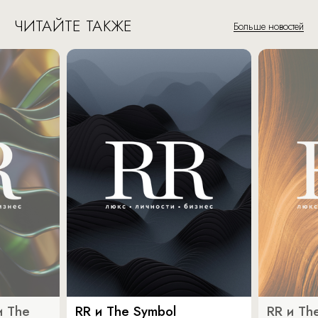
ЧИТАЙТЕ ТАКЖЕ
Больше новостей
и The
RR и The Symbol
RR и Th