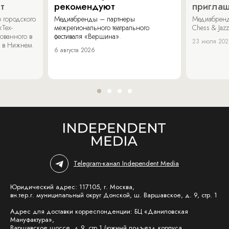
т
рекомендуют
пригла
 городского
Медиабренды – партнеры
Медиабренд
«Тех-
межрегионального театрального
Chess & Jaz
ованного в
фестиваля «Вершина».
23 июля 20
 в Нижнем
6 августа 2026
Telegram-канал Independent Media
Юридический адрес: 117105, г. Москва,
вн.тер.г. муниципальный округ Донской, ш. Варшавское, д. 9, стр. 1
Адрес для доставки корреспонденции: БЦ «Даниловская
Мануфактура»,
Варшавское шоссе, д.9, стр.1 (южный подъезд корпуса