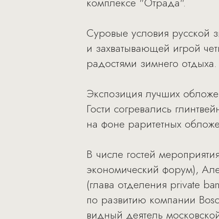
комплексе "Отрада".
Суровые условия русской 
и захватывающей игрой четыр
радостями зимнего отдыха.
Экспозиция лучших обложек
Гости согревались глинтве
на фоне раритетных обложе
В числе гостей мероприяти
экономический форум), Але
(глава отделения private ba
по развитию компании Bosc
видный деятель московской