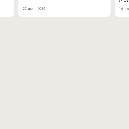
Mos
23 июля 2026
16 ию
вн.тер.г. муниципальн