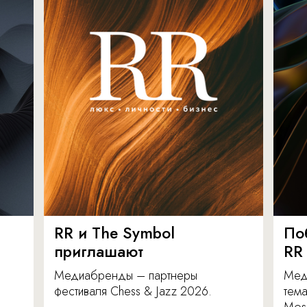
RR и The Symbol
По
приглашают
RR
Медиабренды – партнеры
Мед
фестиваля Chess & Jazz 2026.
тема