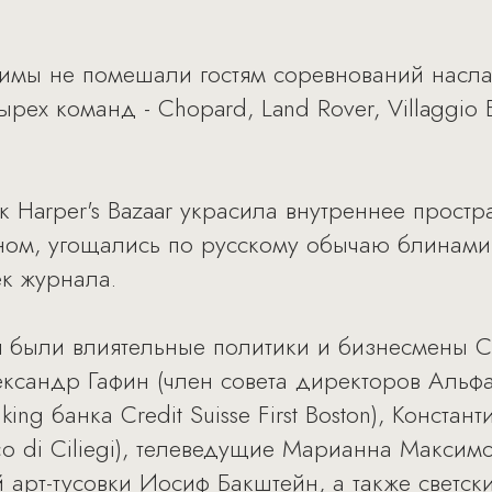
зимы не помешали гостям соревнований насл
ех команд - Chopard, Land Rover, Villaggio Es
 Harper's Bazaar украсила внутреннее простр
йном, угощались по русскому обычаю блинами
к журнала.
я были влиятельные политики и бизнесмены С
ксандр Гафин (член совета директоров Альфа
nking банка Credit Suisse First Boston), Конст
o di Ciliegi), телеведущие Марианна Максимо
 арт-тусовки Иосиф Бакштейн, а также светск