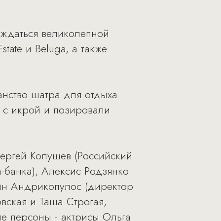
аждаться великолепной
tate и Beluga, а также
анство шатра для отдыха.
 с икрой и позировали
ергей Колушев (Российский
-банка), Алексис Родзянко
антин Андрикопулос (директор
вская и Таша Строгая,
ие персоны - актрисы Ольга