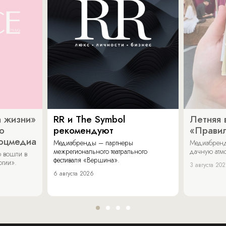
 жизни»
RR и The Symbol
Летняя 
о
рекомендуют
«Прави
соцмедиа
Медиабренды – партнеры
Медиабренд
межрегионального театрального
дачную атмо
 вошли в
фестиваля «Вершина».
огии».
3 августа 20
6 августа 2026