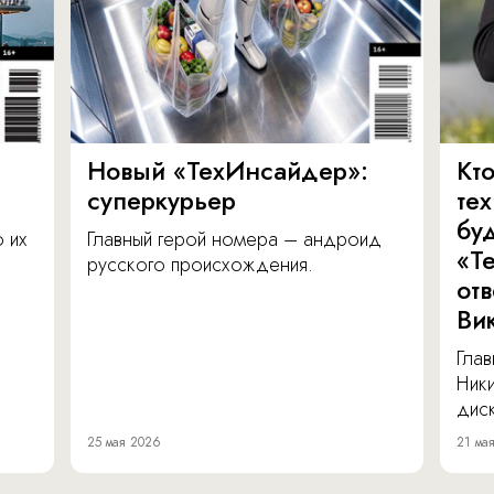
Новый «ТехИнсайдер»:
Кто
суперкурьер
те
бу
о их
Главный герой номера – андроид
«Т
русского происхождения.
от
Ви
Глав
Ник
диск
25 мая 2026
21 ма