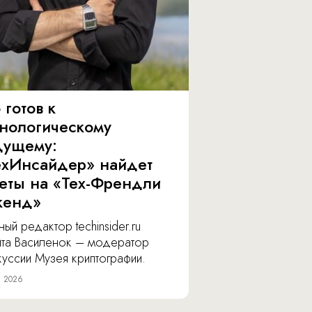
 готов к
хнологическому
дущему:
ехИнсайдер» найдет
веты на «Тех-Френдли
кенд»
ный редактор techinsider.ru
ита Василенок – модератор
уссии Музея криптографии.
я 2026