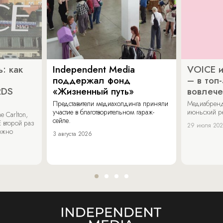
: как
Independent Media
VOICE и
поддержал фонд
– в топ
RDS
«Жизненный путь»
вовлече
Представители медиахолдинга приняли
Медиабренд
участие в благотворительном гараж-
июньский р
 Carlton,
сейле.
 второй раз
29 июля 20
можно
3 августа 2026