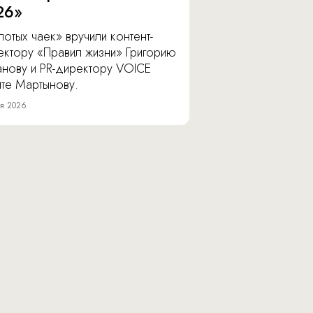
26»
отых чаек» вручили контент-
ектору «Правил жизни» Григорию
анову и PR-директору VOICE
ите Мартынову.
я 2026