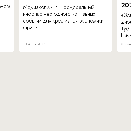
20
льном
Медиахолдинг – федеральный
инфопартнер одного из главных
«Зол
событий для креативной экономики
дир
страны.
Тум
Ник
10 июля 2026
3 июл