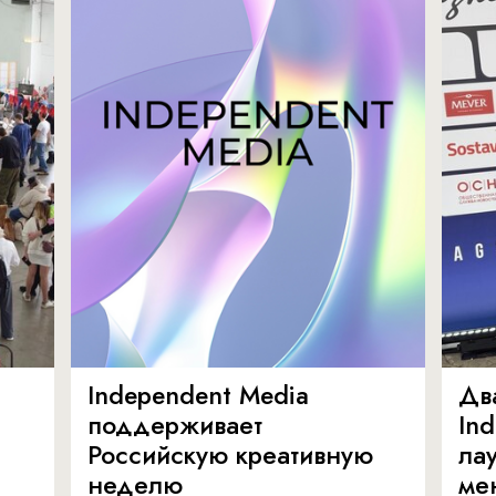
Independent Media
Дв
поддерживает
In
Российскую креативную
ла
неделю
ме