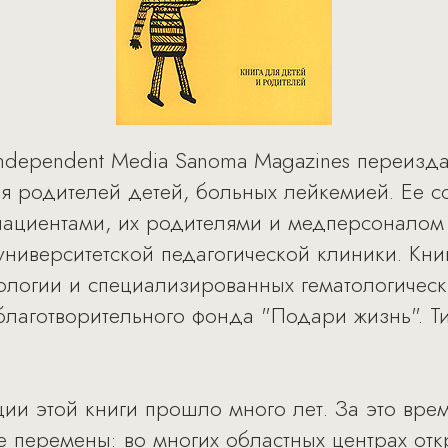
Independent Media Sanoma Magazines переизд
ля родителей детей, больных лейкемией. Ее 
-пациентами, их родителями и медперсоналом
ниверситетской педагогической клиники. Книг
тологии и специализированных гематологическ
благотворительного фонда "Подари жизнь". Т
ии этой книги прошло много лет. За это врем
перемены: во многих областных центрах отк