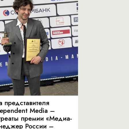
а представителя
dependent Media –
уреаты премии «Медиа-
неджер России –