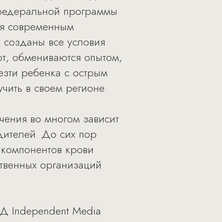
 федеральной программы
ся современным
 созданы все условия
ют, обмениваются опытом,
езти ребенка с острым
чить в своем регионе.
ечения во многом зависит
дителей. До сих пор
 компонентов крови
ственных организаций
Д Independent Media