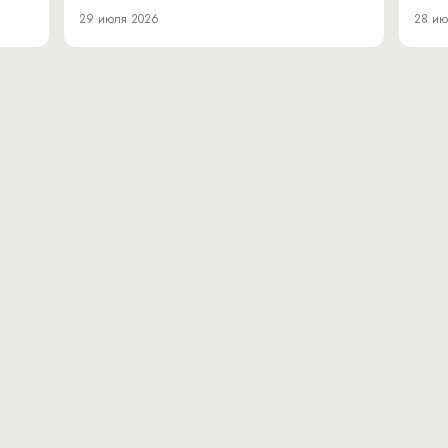
29 июля 2026
28 ию
вн.тер.г. муниципальн