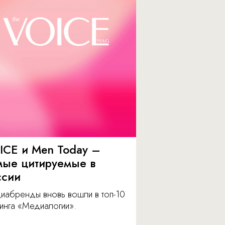
ICE и Men Today –
мые цитируемые в
ссии
иабренды вновь вошли в топ-10
инга «Медиалогии».