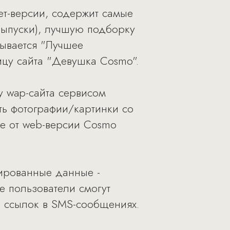
т-версии, содержит самые
выпуски), лучшую подборку
зывается "Лучшее
ницу сайта "Девушка Cosmo".
у wap-сайта сервисом
ть фотографии/картинки со
чие от web-версии Cosmo
зированные данные -
е пользователи смогут
е ссылок в SMS-сообщениях.