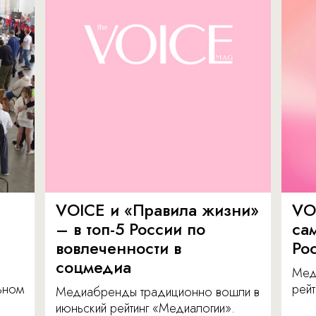
VOICE и «Правила жизни»
VO
– в топ-5 России по
са
вовлеченности в
Ро
соцмедиа
Мед
льном
рейт
Медиабренды традиционно вошли в
июньский рейтинг «Медиалогии».