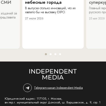
х СМИ
небесные города
суперку
В выпуске столько инноваций, что их
Главный ге
хватило бы на выставку EXPO.
русского п
 изданий за
представила
27 июля 2026
25 мая 2026
Telegram-канал Independent Media
Юридический адрес: 117105, г. Москва,
вн.тер.г. муниципальный округ Донской, ш. Варшавское, д. 9, стр. 1