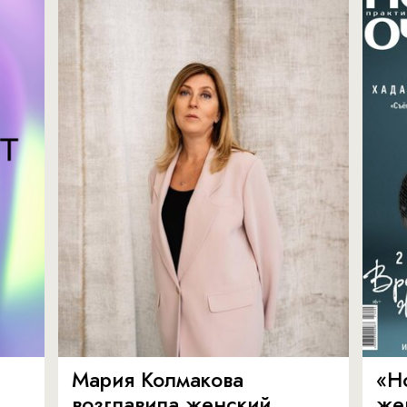
Мария Колмакова
«Н
возглавила женский
же