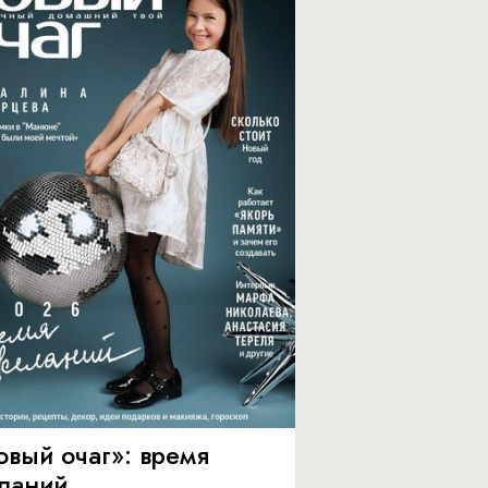
овый очаг»: время
ланий