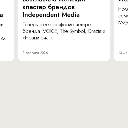
кластер брендов
Ном
а
Independent Media
сем
году
ли
Теперь в ее портфолио четыре
бренда: VOICE, The Symbol, Grazia и
нда
«Новый очаг».
3 февраля 2026
13 де