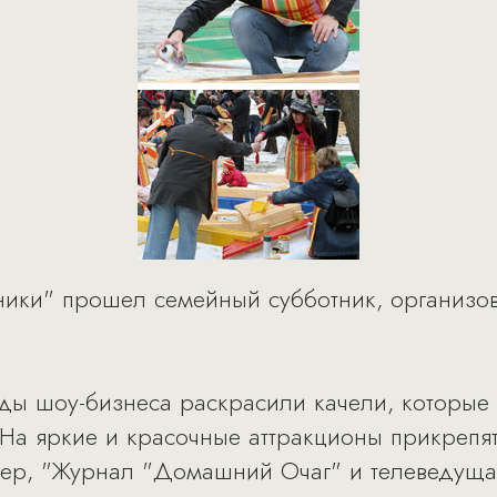
ьники" прошел семейный субботник, организ
ды шоу-бизнеса раскрасили качели, которые 
. На яркие и красочные аттракционы прикрепя
ер, "Журнал "Домашний Очаг" и телеведущая