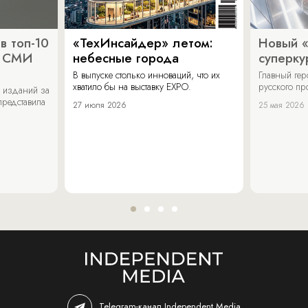
в топ-10
«ТехИнсайдер» летом:
Новый 
х СМИ
небесные города
суперку
В выпуске столько инноваций, что их
Главный ге
хватило бы на выставку EXPO.
русского п
 изданий за
представила
27 июля 2026
25 мая 2026
Telegram-канал Independent Media