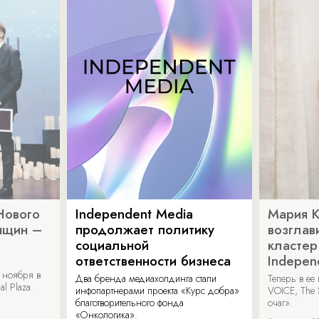
Нового
Independent Media
Мария 
нщин –
продолжает политику
возглав
социальной
кластер
ответственности бизнеса
Indepen
 ноября в
Два бренда медиахолдинга стали
Теперь в ее
al Plaza.
инфопартнерами проекта «Курс добра»
VOICE, The 
благотворительного фонда
очаг».
«Онкологика».