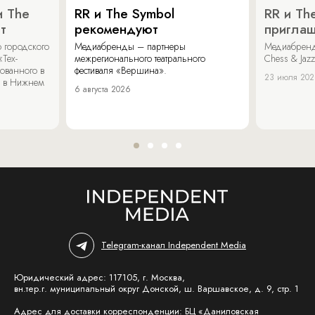
и The
RR и The Symbol
RR и Th
т
рекомендуют
пригла
 городского
Медиабренды – партнеры
Медиабренд
«Тех-
межрегионального театрального
Chess & Jaz
ованного в
фестиваля «Вершина».
23 июля 20
 в Нижнем
6 августа 2026
Telegram-канал Independent Media
Юридический адрес: 117105, г. Москва,
вн.тер.г. муниципальный округ Донской, ш. Варшавское, д. 9, стр. 1
Адрес для доставки корреспонденции: БЦ «Даниловская