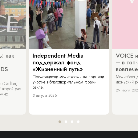
: как
Independent Media
VOICE и
поддержал фонд
– в топ
RDS
«Жизненный путь»
вовлече
Представители медиахолдинга приняли
Медиабренд
участие в благотворительном гараж-
июньский р
 Carlton,
сейле.
 второй раз
29 июля 20
можно
3 августа 2026