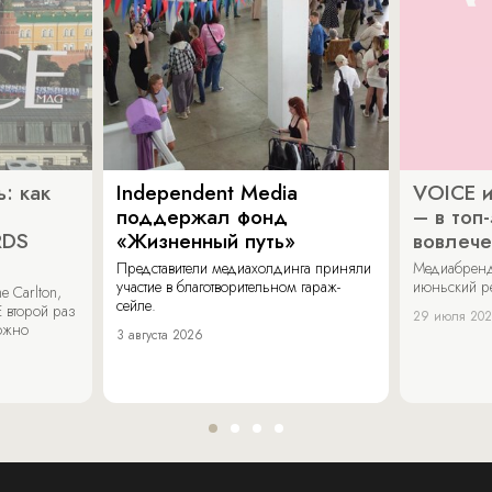
: как
Independent Media
VOICE и
поддержал фонд
– в топ
RDS
«Жизненный путь»
вовлече
Представители медиахолдинга приняли
Медиабренд
участие в благотворительном гараж-
июньский р
 Carlton,
сейле.
 второй раз
29 июля 20
можно
3 августа 2026