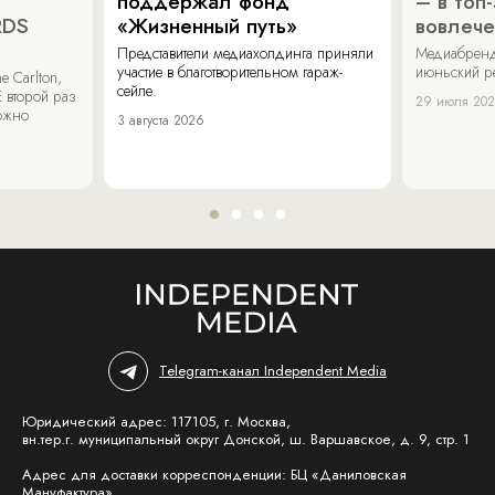
поддержал фонд
– в топ
RDS
«Жизненный путь»
вовлече
Представители медиахолдинга приняли
Медиабренд
участие в благотворительном гараж-
июньский р
 Carlton,
сейле.
 второй раз
29 июля 20
можно
3 августа 2026
Telegram-канал Independent Media
Юридический адрес: 117105, г. Москва,
вн.тер.г. муниципальный округ Донской, ш. Варшавское, д. 9, стр. 1
Адрес для доставки корреспонденции: БЦ «Даниловская
Мануфактура»,