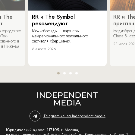
и The
RR и The Symbol
RR и Th
т
рекомендуют
пригла
 городского
Медиабренды – партнеры
Медиабренд
«Тех-
межрегионального театрального
Chess & Jaz
ованного в
фестиваля «Вершина».
23 июля 20
 в Нижнем
6 августа 2026
Telegram-канал Independent Media
Юридический адрес: 117105, г. Москва,
вн.тер.г. муниципальный округ Донской, ш. Варшавское, д. 9, стр. 1