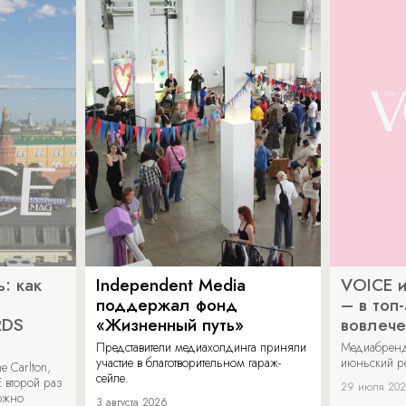
: как
Independent Media
VOICE и
поддержал фонд
– в топ
RDS
«Жизненный путь»
вовлече
Представители медиахолдинга приняли
Медиабренд
участие в благотворительном гараж-
июньский р
 Carlton,
сейле.
 второй раз
29 июля 20
можно
3 августа 2026