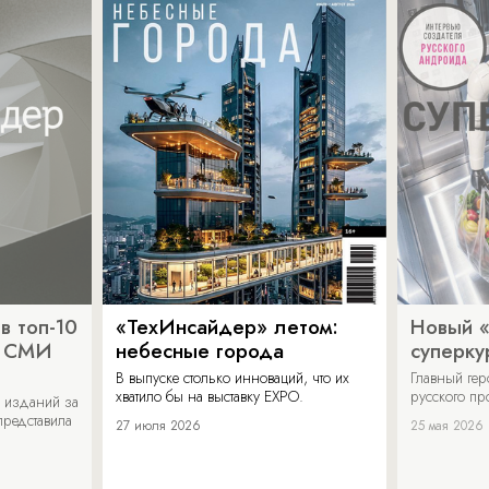
в топ-10
«ТехИнсайдер» летом:
Новый 
х СМИ
небесные города
суперку
В выпуске столько инноваций, что их
Главный ге
хватило бы на выставку EXPO.
русского п
 изданий за
представила
27 июля 2026
25 мая 2026