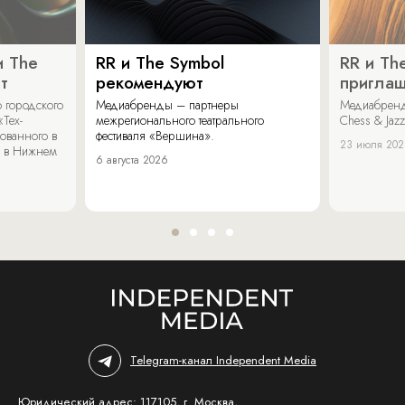
и The
RR и The Symbol
RR и Th
т
рекомендуют
пригла
 городского
Медиабренды – партнеры
Медиабренд
«Тех-
межрегионального театрального
Chess & Jaz
ованного в
фестиваля «Вершина».
23 июля 20
 в Нижнем
6 августа 2026
Telegram-канал Independent Media
Юридический адрес: 117105, г. Москва,