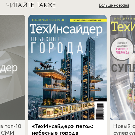
ЧИТАЙТЕ ТАКЖЕ
Больше новостей
в топ-10
«ТехИнсайдер» летом:
Новый 
х СМИ
небесные города
суперку