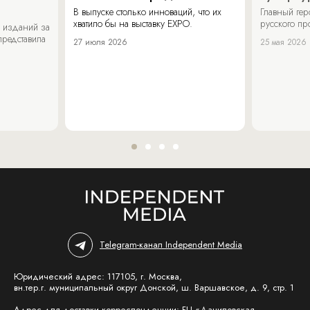
В выпуске столько инноваций, что их
Главный ге
хватило бы на выставку EXPO.
русского п
 изданий за
представила
27 июля 2026
25 мая 2026
Telegram-канал Independent Media
Юридический адрес: 117105, г. Москва,
вн.тер.г. муниципальный округ Донской, ш. Варшавское, д. 9, стр. 1
Адрес для доставки корреспонденции: БЦ «Даниловская