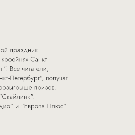
кой праздник
 кофейнях Санкт-
". Все читатели,
кт-Петербург", получат
 розыгрыше призов.
"Скайлинк".
дио" и "Европа Плюс"