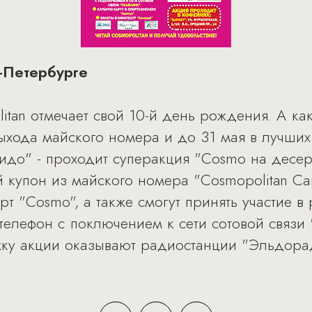
-Петербурге
itan отмечает свой 10-й день рождения. А ка
ыхода майского номера и до 31 мая в лучших
идо" - проходит суперакция "Cosmo на десерт!
купон из майского номера "Cosmopolitan Сан
т "Cosmo", а также смогут принять участие в
телефон c поключением к сети сотовой связи 
у акции оказывают радиостанции "Эльдора