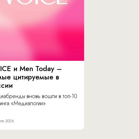
ICE и Men Today –
мые цитируемые в
ссии
иабренды вновь вошли в топ-10
инга «Медиалогии».
ля 2026