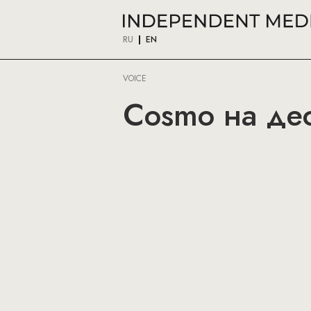
RU
EN
VOICE
Cosmo на дес