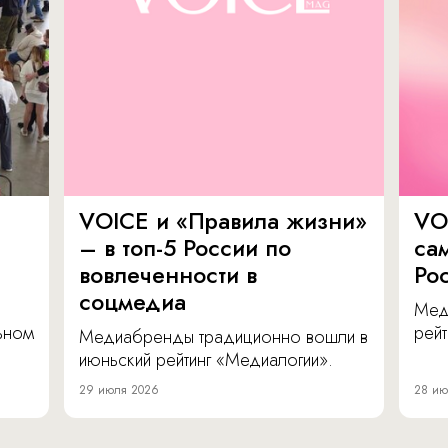
VOICE и «Правила жизни»
VO
– в топ-5 России по
са
вовлеченности в
Ро
соцмедиа
Мед
льном
рейт
Медиабренды традиционно вошли в
июньский рейтинг «Медиалогии».
29 июля 2026
28 ию