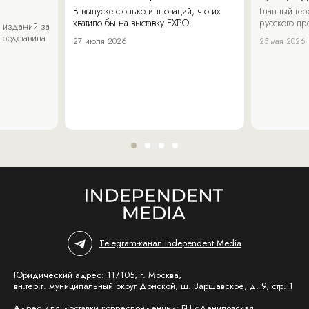
В выпуске столько инноваций, что их
Главный ге
хватило бы на выставку EXPO.
русского п
 изданий за
представила
27 июля 2026
25 мая 2026
Telegram-канал Independent Media
Юридический адрес: 117105, г. Москва,
вн.тер.г. муниципальный округ Донской, ш. Варшавское, д. 9, стр. 1
Адрес для доставки корреспонденции: БЦ «Даниловская