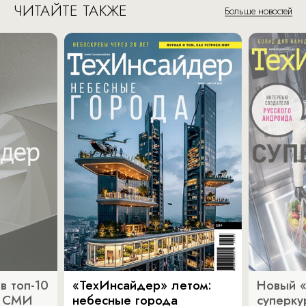
ЧИТАЙТЕ ТАКЖЕ
Больше новостей
в топ-10
«ТехИнсайдер» летом:
Новый 
х СМИ
небесные города
суперку