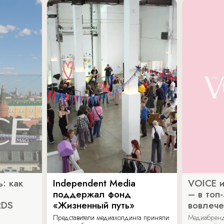
: как
Independent Media
VOICE и
поддержал фонд
– в топ
RDS
«Жизненный путь»
вовлече
Представители медиахолдинга приняли
Медиабренд