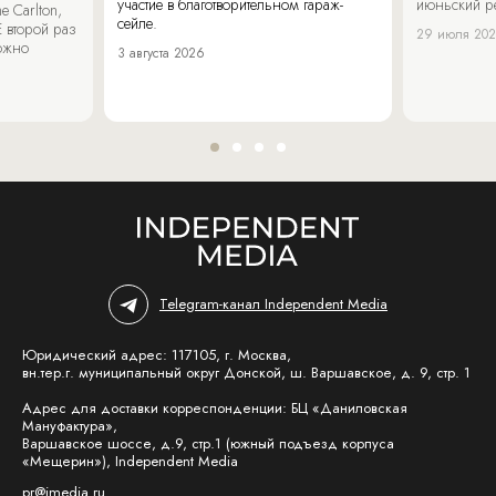
участие в благотворительном гараж-
июньский р
 Carlton,
сейле.
 второй раз
29 июля 20
можно
3 августа 2026
Telegram-канал Independent Media
Юридический адрес: 117105, г. Москва,
вн.тер.г. муниципальный округ Донской, ш. Варшавское, д. 9, стр. 1
Адрес для доставки корреспонденции: БЦ «Даниловская
Мануфактура»,
Варшавское шоссе, д.9, стр.1 (южный подъезд корпуса
«Мещерин»), Independent Media
pr@imedia.ru