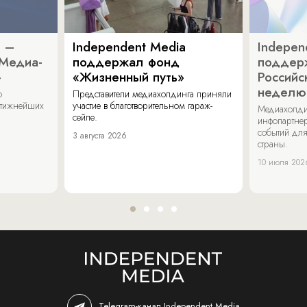
a –
Independent Media
Indepen
«Медиа-
поддержал фонд
поддер
»
«Жизненный путь»
Российс
неделю
о
Представители медиахолдинга приняли
стижнейших
участие в благотворительном гараж-
Медиахолди
сейле.
инфопартнер
событий для
3 августа 2026
страны.
10 июля 202
Telegram-канал Independent Media