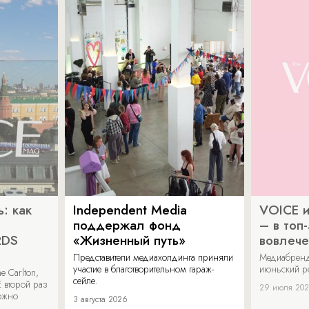
: как
Independent Media
VOICE и
поддержал фонд
– в топ
RDS
«Жизненный путь»
вовлече
Представители медиахолдинга приняли
Медиабренд
участие в благотворительном гараж-
июньский р
 Carlton,
сейле.
 второй раз
29 июля 20
можно
3 августа 2026