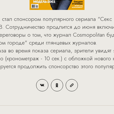
n стал спонсором популярного сериала "Секс
В. Сотрудничество продлится до июня включи
ереговоры о том, что журнал Cosmopolitan б
ом городе" среди глянцевых журналов.
 раза во время показа сериала, зрители увид
o (хронометраж - 10 сек.) с обложкой нового
уется продолжить спонсорство этого популяр