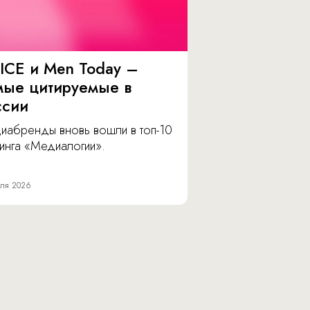
ICE и Men Today –
мые цитируемые в
ссии
иабренды вновь вошли в топ-10
инга «Медиалогии».
ля 2026