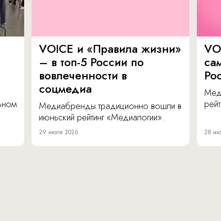
VOICE и «Правила жизни»
VO
– в топ-5 России по
са
вовлеченности в
Ро
соцмедиа
Мед
льном
рейт
Медиабренды традиционно вошли в
июньский рейтинг «Медиалогии».
29 июля 2026
28 ию