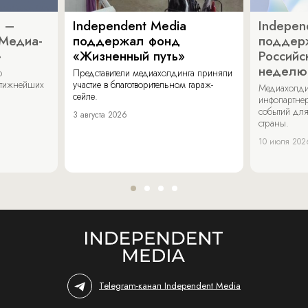
a –
Independent Media
Indepen
«Медиа-
поддержал фонд
поддер
»
«Жизненный путь»
Российс
неделю
о
Представители медиахолдинга приняли
стижнейших
участие в благотворительном гараж-
Медиахолди
сейле.
инфопартнер
событий для
3 августа 2026
страны.
10 июля 202
Telegram-канал Independent Media