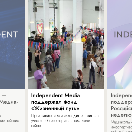
a –
Independent Media
Indepen
«Медиа-
поддержал фонд
поддер
»
«Жизненный путь»
Российс
неделю
о
Представители медиахолдинга приняли
стижнейших
участие в благотворительном гараж-
Медиахолди
сейле.
инфопартнер
событий для