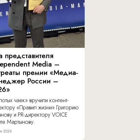
а представителя
dependent Media –
уреаты премии «Медиа-
неджер России –
26»
отых чаек» вручили контент-
ектору «Правил жизни» Григорию
анову и PR-директору VOICE
ите Мартынову.
я 2026