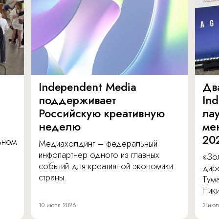
Independent Media
Дв
поддерживает
In
Российскую креативную
ла
неделю
ме
20
льном
Медиахолдинг – федеральный
инфопартнер одного из главных
«Зол
событий для креативной экономики
дир
страны.
Тум
Ник
10 июля 2026
3 июл