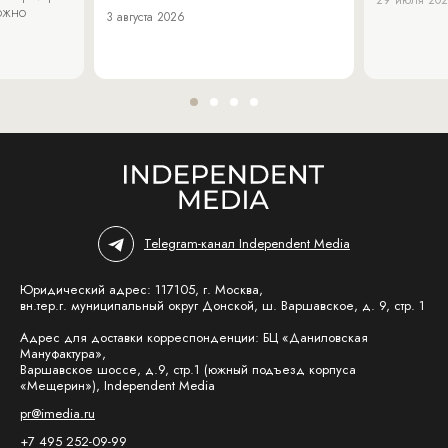
можно
3 августа 2026
Telegram-канал Independent Media
Юридический адрес: 117105, г. Москва,
вн.тер.г. муниципальный округ Донской, ш. Варшавское, д. 9, стр. 1
Адрес для доставки корреспонденции: БЦ «Даниловская
Мануфактура»,
Варшавское шоссе, д.9, стр.1 (южный подъезд корпуса
«Мещерин»), Independent Media
pr@imedia.ru
+7 495 252-09-99