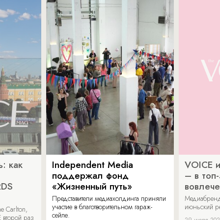
: как
Independent Media
VOICE и
поддержал фонд
– в топ
RDS
«Жизненный путь»
вовлече
Представители медиахолдинга приняли
Медиабренд
участие в благотворительном гараж-
июньский р
 Carlton,
сейле.
 второй раз
29 июля 20