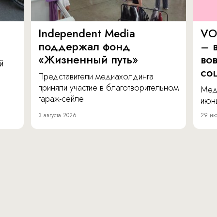
Independent Media
VO
поддержал фонд
– в
«Жизненный путь»
во
й
со
Представители медиахолдинга
приняли участие в благотворительном
Мед
гараж-сейле.
июнь
3 августа 2026
29 ию