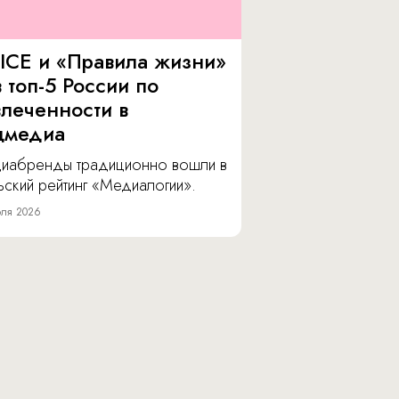
ICE и «Правила жизни»
 топ-5 России по
влеченности в
цмедиа
иабренды традиционно вошли в
ский рейтинг «Медиалогии».
ля 2026