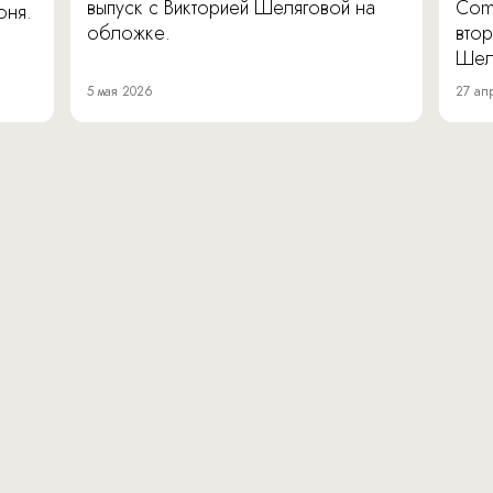
выпуск с Викторией Шеляговой на
Com
юня.
обложке.
втор
Шел
5 мая 2026
27 ап