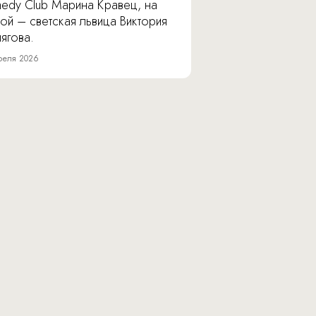
edy Club Марина Кравец, на
ой – светская львица Виктория
ягова.
реля 2026