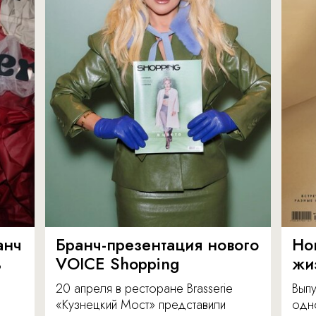
анч
Бранч-презентация нового
Но
ь
VOICE Shopping
жи
20 апреля в ресторане Brasserie
Вып
«Кузнецкий Мост» представили
одн