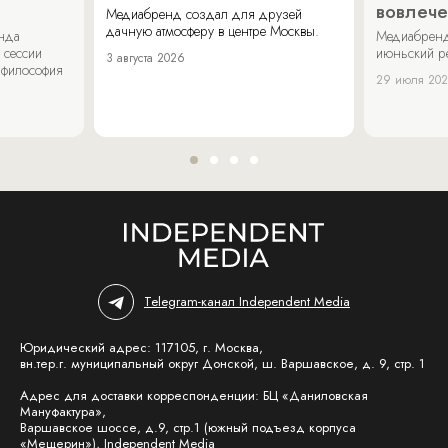
вовлече
Медиабренд создал для друзей
дачную атмосферу в центре Москвы.
енда
Медиабренд
 сессии
июньский р
3 августа 2026
 философия
29 июля 20
Telegram-канал Independent Media
Юридический адрес: 117105, г. Москва,
вн.тер.г. муниципальный округ Донской, ш. Варшавское, д. 9, стр. 1
Адрес для доставки корреспонденции: БЦ «Даниловская
Мануфактура»,
Варшавское шоссе, д.9, стр.1 (южный подъезд корпуса
«Мещерин»), Independent Media