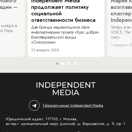
Нового
Independent Media
Мария 
нщин –
продолжает политику
возглав
социальной
кластер
ответственности бизнеса
Indepen
 ноября в
Два бренда медиахолдинга стали
Теперь в ее
al Plaza.
инфопартнерами проекта «Курс добра»
VOICE, The 
благотворительного фонда
очаг».
«Онкологика».
3 февраля 2
25 февраля 2026
Telegram-канал Independent Media
Юридический адрес: 117105, г. Москва,
вн.тер.г. муниципальный округ Донской, ш. Варшавское, д. 9, стр. 1