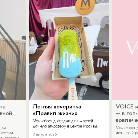
на
Летняя вечеринка
VOICE и
ивной
«Правил жизни»
– в топ
вовлече
Медиабренд создал для друзей
дачную атмосферу в центре Москвы.
енда
Медиабренд
 сессии
июньский р
3 августа 2026
 философия