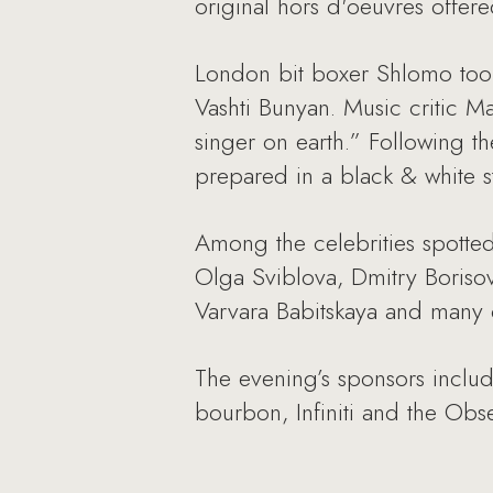
original hors d'oeuvres offer
London bit boxer Shlomo took
Vashti Bunyan. Music critic 
singer on earth.” Following t
prepared in a black & white st
Among the celebrities spotted
Olga Sviblova, Dmitry Boriso
Varvara Babitskaya and many 
The evening’s sponsors inclu
bourbon, Infiniti and the Obse