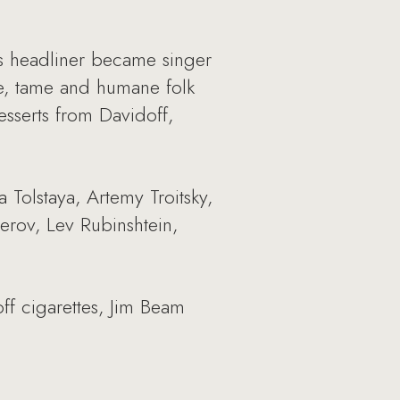
’s headliner became singer
e, tame and humane folk
esserts from Davidoff,
 Tolstaya, Artemy Troitsky,
erov, Lev Rubinshtein,
f cigarettes, Jim Beam