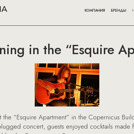
КОМПАНИЯ
БРЕНДЫ
ning in the “Esquire A
t the “Esquire Apartment” in the Copernicus Bui
 Unplugged concert, guests enjoyed cocktails mad