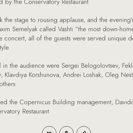
ed by the Conservatory Restaurant.
 the stage to rousing applause, and the evening
Maxim Semelyak called Vashti “the most down-hom
he concert, all of the guests were served unique d
yle.
 in the audience were Sergei Belogolovtsev, Fekla
v, Klavdiya Korshunova, Andrei Loshak, Oleg Nest
others.
ded the Copernicus Building management, Davidof
rvatory Restaurant.