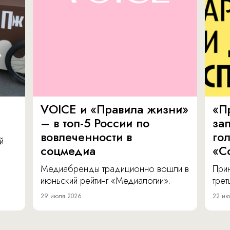
VOICE и «Правила жизни»
«П
– в топ-5 России по
за
вовлеченности в
го
й
соцмедиа
«С
Медиабренды традиционно вошли в
Прин
июньский рейтинг «Медиалогии».
тре
29 июля 2026
22 ию