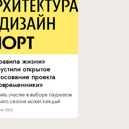
равила жизни»
пустили открытое
лосование проекта
овременники»
ять участие в выборе лауреатов
тьего сезона может каждый.
ля 2026