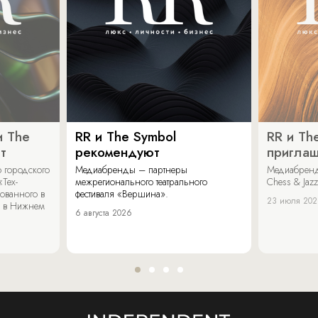
и The
RR и The Symbol
RR и Th
т
рекомендуют
пригла
 городского
Медиабренды – партнеры
Медиабренд
«Тех-
межрегионального театрального
Chess & Jaz
ованного в
фестиваля «Вершина».
23 июля 20
 в Нижнем
6 августа 2026