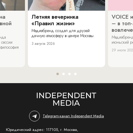
на
Летняя вечеринка
VOICE и
ивной
«Правил жизни»
– в топ
вовлече
Медиабренд создал для друзей
дачную атмосферу в центре Москвы.
енда
Медиабренд
 сессии
июньский р
3 августа 2026
 философия
29 июля 20
Telegram-канал Independent Media
Юридический адрес: 117105, г. Москва,