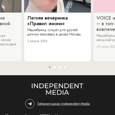
на
Летняя вечеринка
VOICE и
ивной
«Правил жизни»
– в топ
вовлече
Медиабренд создал для друзей
дачную атмосферу в центре Москвы.
енда
Медиабренд
 сессии
июньский р
3 августа 2026
 философия
29 июля 20
Telegram-канал Independent Media