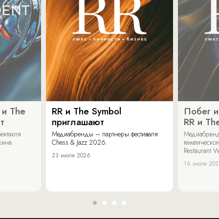
 и The
RR и The Symbol
Побег и
т
приглашают
RR и Th
ектакля
Медиабренды – партнеры фестиваля
Медиабренд
кина.
Chess & Jazz 2026.
тематическо
Restaurant W
23 июля 2026
16 июля 20