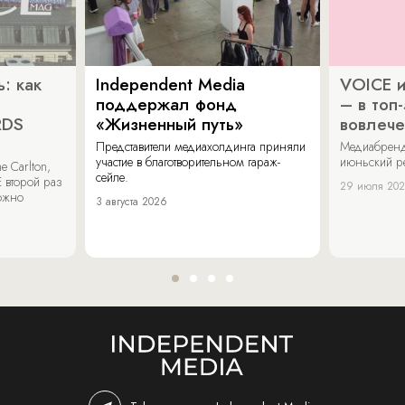
: как
Independent Media
VOICE и
поддержал фонд
– в топ
RDS
«Жизненный путь»
вовлече
Представители медиахолдинга приняли
Медиабренд
участие в благотворительном гараж-
июньский р
 Carlton,
сейле.
 второй раз
29 июля 20
можно
3 августа 2026