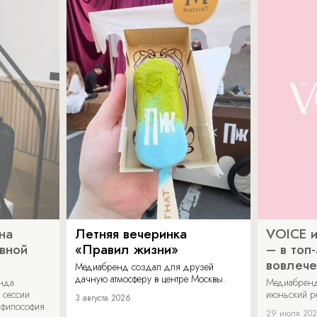
на
Летняя вечеринка
VOICE и
ивной
«Правил жизни»
– в топ
вовлече
Медиабренд создал для друзей
дачную атмосферу в центре Москвы.
енда
Медиабренд
 сессии
июньский р
3 августа 2026
 философия
29 июля 20